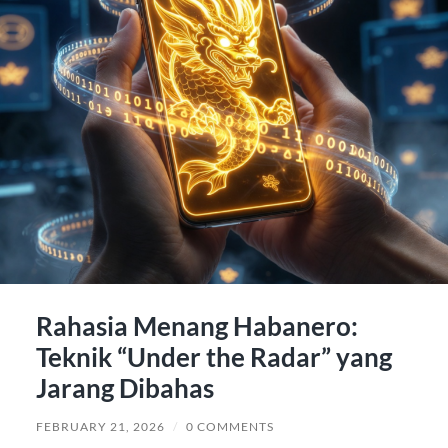
Rahasia Menang Habanero:
Teknik “Under the Radar” yang
Jarang Dibahas
FEBRUARY 21, 2026
/
0 COMMENTS