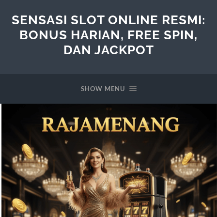
SENSASI SLOT ONLINE RESMI:
BONUS HARIAN, FREE SPIN,
DAN JACKPOT
SHOW MENU