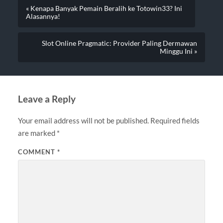
« Kenapa Banyak Pemain Beralih ke Totowin33? Ini
Alasannya!
Slot Online Pragmatic: Provider Paling Dermawan
Minggu Ini »
Leave a Reply
Your email address will not be published.
Required fields
are marked
*
COMMENT
*