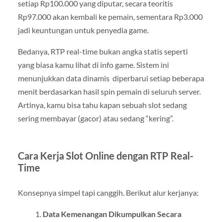
setiap Rp100.000 yang diputar, secara teoritis
Rp97.000 akan kembali ke pemain, sementara Rp3.000
jadi keuntungan untuk penyedia game.
Bedanya, RTP real-time bukan angka statis seperti
yang biasa kamu lihat di info game. Sistem ini
menunjukkan data dinamis diperbarui setiap beberapa
menit berdasarkan hasil spin pemain di seluruh server.
Artinya, kamu bisa tahu kapan sebuah slot sedang
sering membayar (gacor) atau sedang “kering”.
Cara Kerja Slot Online dengan RTP Real-
Time
Konsepnya simpel tapi canggih. Berikut alur kerjanya:
Data Kemenangan Dikumpulkan Secara