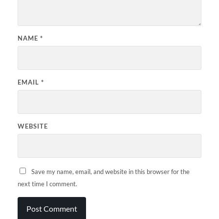
NAME
*
EMAIL
*
WEBSITE
Save my name, email, and website in this browser for the
next time I comment.